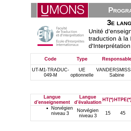
Progra
3e lang
Unité d’ensei
traduction à la
d'Interprétatio
Code
Type
Responsabl
UT-M1-TRADUC-
UE
VANDERSMIS
049-M
optionnelle
Sabine
Langue
Langue
HT(*)
HTPE(*
d’enseignement
d’évaluation
Norvégien
Norvégien
15
45
niveau 3
niveau 3