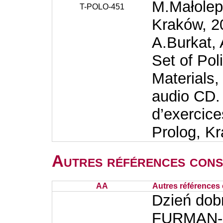
M.Małolep
T-POLO-451
Kraków, 20
A.Burkat,
Set of Pol
Materials,
audio CD. 
d’exercice
Prolog, K
Autres références cons
AA
Autres références 
Dzień dob
FURMAN-