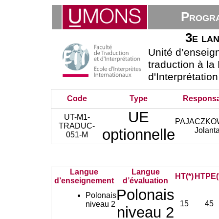
Progra
3e lan
Unité d’ensei
traduction à la
d'Interprétatio
Code
Type
Responsa
UE
UT-M1-
PAJACZKO
TRADUC-
optionnelle
Jolant
051-M
Langue
Langue
HT(*)
HTPE(
d’enseignement
d’évaluation
Polonais
Polonais
15
45
niveau 2
niveau 2