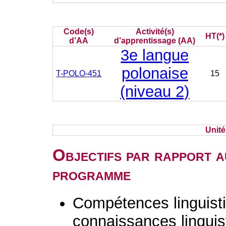
Code(s)
Activité(s)
HT(*)
d’AA
d’apprentissage (AA)
3e langue
polonaise
T-POLO-451
15
(niveau 2)
Unit
Objectifs par rapport a
programme
Compétences linguisti
connaissances linguist