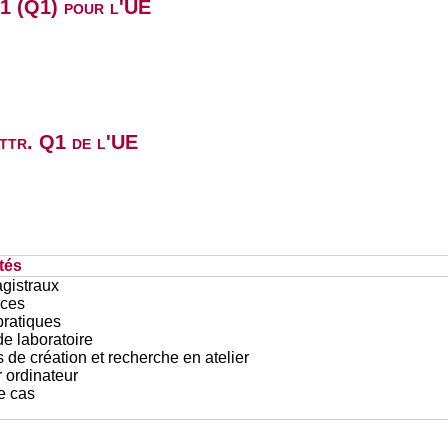
B1 (Q1) pour l'UE
attr. Q1 de l'UE
tés
gistraux
ces
pratiques
e laboratoire
 de création et recherche en atelier
r ordinateur
e cas