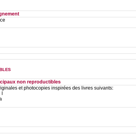
ignement
ace
bles
cipaux non reproductibles
ginales et photocopies inspirées des livres suivants:
 I
a