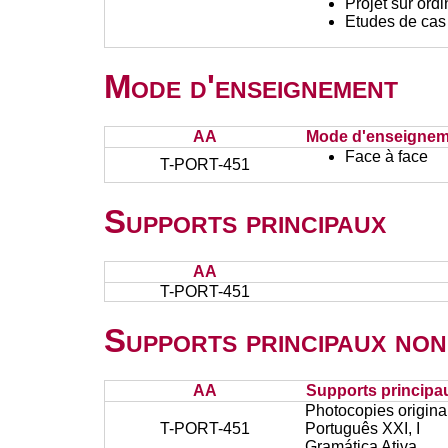
Projet sur ord
Etudes de cas
Mode d'enseignement
AA
Mode d'enseignem
Face à face
T-PORT-451
Supports principaux
AA
T-PORT-451
Supports principaux non
AA
Supports principa
Photocopies original
T-PORT-451
Português XXI, I
Gramática Ativa