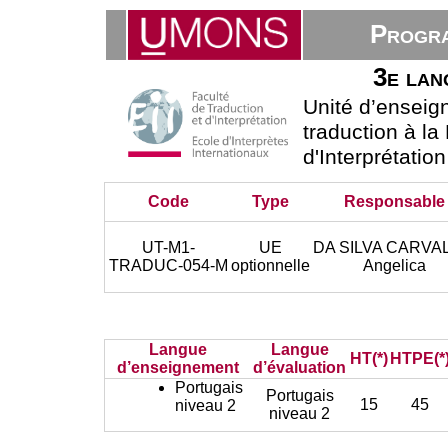
Progra
3e lan
Unité d’ensei
traduction à la
d'Interprétatio
Code
Type
Responsable
UT-M1-
UE
DA SILVA CARVA
TRADUC-054-M
optionnelle
Angelica
Langue
Langue
HT(*)
HTPE(*
d’enseignement
d’évaluation
Portugais
Portugais
15
45
niveau 2
niveau 2