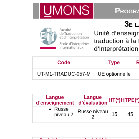
Progra
3e l
Unité d’ensei
traduction à la
d'Interprétatio
Code
Type
UT-M1-TRADUC-057-M
UE optionnelle
Langue
Langue
HT(*)
HTPE(*
d’enseignement
d’évaluation
Russe
Russe niveau
15
45
niveau 2
2