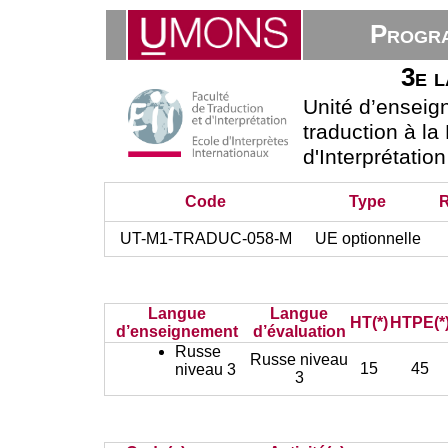
Progra
3e l
Unité d’ensei
traduction à la
d'Interprétatio
Code
Type
UT-M1-TRADUC-058-M
UE optionnelle
Langue
Langue
HT(*)
HTPE(*
d’enseignement
d’évaluation
Russe
Russe niveau
15
45
niveau 3
3