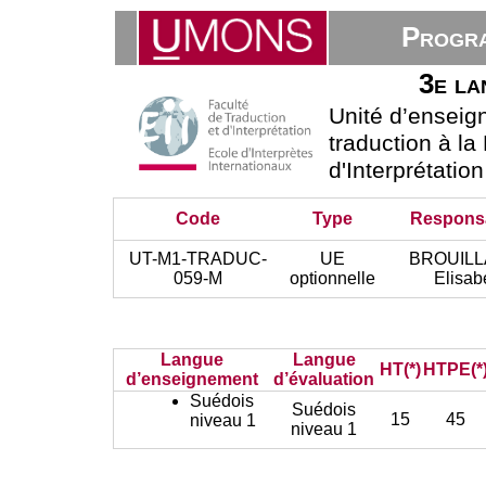
Progra
3e la
Unité d’ensei
traduction à la
d'Interprétatio
Code
Type
Respons
UT-M1-TRADUC-
UE
BROUIL
059-M
optionnelle
Elisab
Langue
Langue
HT(*)
HTPE(*
d’enseignement
d’évaluation
Suédois
Suédois
15
45
niveau 1
niveau 1