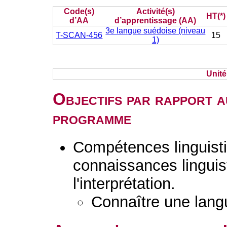
Code(s)
Activité(s)
HT(*)
d’AA
d’apprentissage (AA)
3e langue suédoise (niveau
T-SCAN-456
15
1)
Unit
Objectifs par rapport a
programme
Compétences linguisti
connaissances linguist
l'interprétation.
Connaître une lang