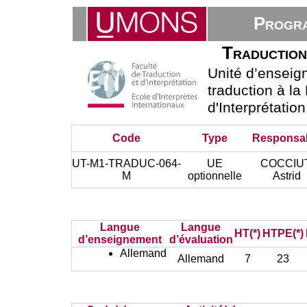
Progra
Traduction
Unité d’ensei
traduction à la
d'Interprétatio
Code
Type
Responsa
UT-M1-TRADUC-064-
UE
COCCIU
M
optionnelle
Astrid
Langue
Langue
HT(*)
HTPE(*)
d’enseignement
d’évaluation
Allemand
Allemand
7
23