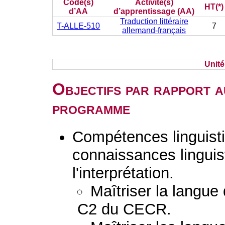
Code(s)
Activité(s)
HT(*)
d’AA
d’apprentissage (AA)
Traduction littéraire
T-ALLE-510
7
allemand-français
Unit
Objectifs par rapport a
programme
Compétences linguisti
connaissances linguist
l'interprétation.
Maîtriser la langue
C2 du CECR.