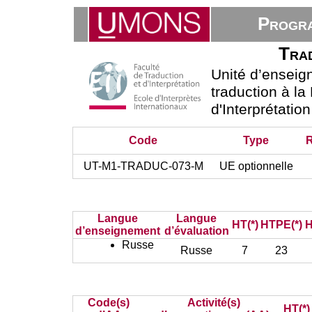
Progra
Trad
Unité d’ensei
traduction à la
d'Interprétatio
Code
Type
UT-M1-TRADUC-073-M
UE optionnelle
Langue
Langue
HT(*)
HTPE(*)
H
d’enseignement
d’évaluation
Russe
Russe
7
23
Code(s)
Activité(s)
HT(*)