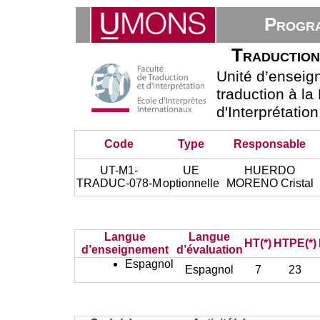
Progra
Traduction
Unité d’ensei
traduction à la
d'Interprétatio
Code
Type
Responsable
UT-M1-
UE
HUERDO
TRADUC-078-M
optionnelle
MORENO Cristal
Langue
Langue
HT(*)
HTPE(*)
d’enseignement
d’évaluation
Espagnol
Espagnol
7
23