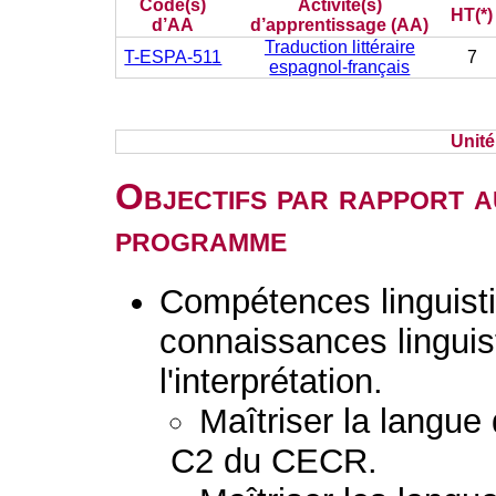
Code(s)
Activité(s)
HT(*)
d’AA
d’apprentissage (AA)
Traduction littéraire
T-ESPA-511
7
espagnol-français
Unit
Objectifs par rapport a
programme
Compétences linguisti
connaissances linguist
l'interprétation.
Maîtriser la langue
C2 du CECR.