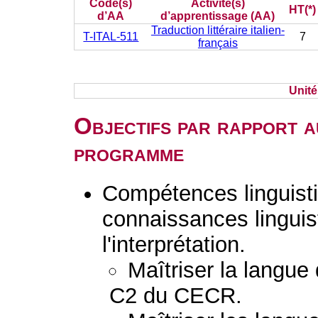
Code(s)
Activité(s)
HT(*)
d’AA
d’apprentissage (AA)
Traduction littéraire italien-
T-ITAL-511
7
français
Unit
Objectifs par rapport a
programme
Compétences linguisti
connaissances linguist
l'interprétation.
Maîtriser la langue
C2 du CECR.