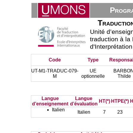
Progra
Traduction
Unité d’ensei
traduction à la
d'Interprétatio
Code
Type
Responsa
UT-M1-TRADUC-079-
UE
BARBON
M
optionnelle
Thilde
Langue
Langue
HT(*)
HTPE(*)
H
d’enseignement
d’évaluation
Italien
Italien
7
23