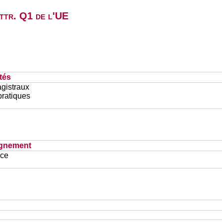
attr. Q1 de l'UE
tés
gistraux
pratiques
ignement
ace