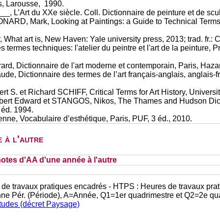
is, Larousse, 1990.
, L’Art du XXe siècle. Coll. Dictionnaire de peinture et de sc
ARD, Mark, Looking at Paintings: a Guide to Technical Terms, 
What art is, New Haven: Yale university press, 2013; trad. fr.: Ce
s termes techniques: l'atelier du peintre et l'art de la peinture,
d, Dictionnaire de l'art moderne et contemporain, Paris, Haza
, Dictionnaire des termes de l’art français-anglais, anglais-fr
 S. et Richard SCHIFF, Critical Terms for Art History, Universi
bert Edward et STANGOS, Nikos, The Thames and Hudson Dictio
éd. 1994.
ne, Vocabulaire d’esthétique, Paris, PUF, 3 éd., 2010.
 à l'autre
otes d'AA d'une année à l'autre
 de travaux pratiques encadrés - HTPS : Heures de travaux prat
nne Pér. (Période), A=Année, Q1=1er quadrimestre et Q2=2e qu
études (décret Paysage)