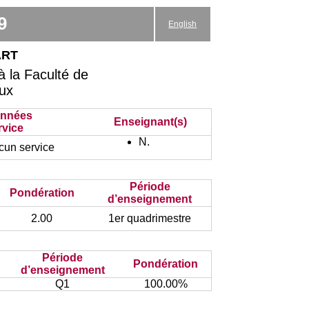
9
English
art
 la Faculté de
aux
nnées
Enseignant(s)
rvice
N.
un service
Période
Pondération
d’enseignement
2.00
1er quadrimestre
Période
Pondération
d’enseignement
Q1
100.00%