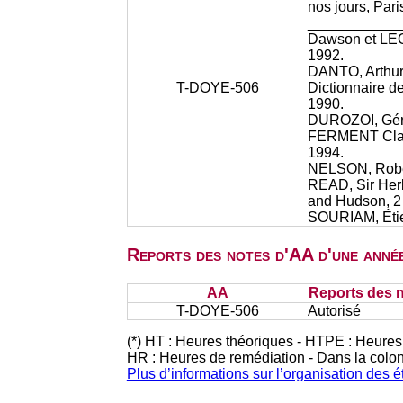
nos jours, Par
______________
Dawson et LEON
1992.
DANTO, Arthur, 
T-DOYE-506
Dictionnaire de
1990.
DUROZOI, Gérar
FERMENT Claude
1994.
NELSON, Robert
READ, Sir Her
and Hudson, 2 
SOURIAM, Étien
Reports des notes d'AA d'une année
AA
Reports des n
T-DOYE-506
Autorisé
(*) HT : Heures théoriques - HTPE : Heures
HR : Heures de remédiation - Dans la colo
Plus d’informations sur l’organisation des 