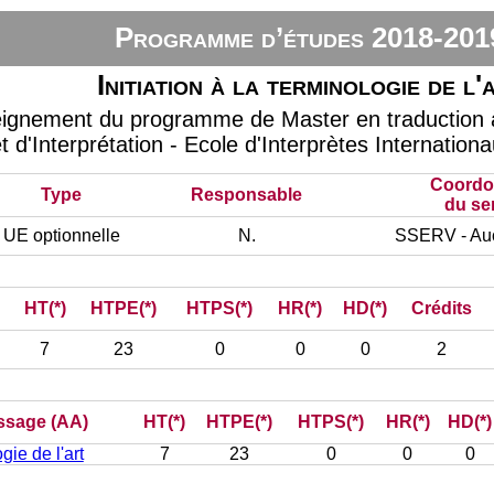
Programme d’études 2018-201
Initiation à la terminologie de l'
eignement du programme de Master en traduction à
t d'Interprétation - Ecole d'Interprètes Internation
Coordo
Type
Responsable
du se
UE optionnelle
N.
SSERV - Auc
HT(*)
HTPE(*)
HTPS(*)
HR(*)
HD(*)
Crédits
7
23
0
0
0
2
issage (AA)
HT(*)
HTPE(*)
HTPS(*)
HR(*)
HD(*)
ogie de l'art
7
23
0
0
0