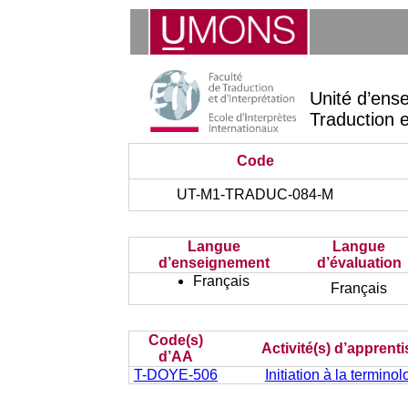
Unité d’ens
Traduction e
Code
UT-M1-TRADUC-084-M
Langue
Langue
d’enseignement
d’évaluation
Français
Français
Code(s)
Activité(s) d’apprent
d’AA
T-DOYE-506
Initiation à la terminol