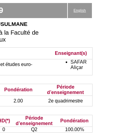
9
English
musulmane
 la Faculté de
aux
Enseignant(s)
SAFAR
et études euro-
Aliçar
Période
Pondération
d’enseignement
2.00
2e quadrimestre
Période
HD(*)
Pondération
d’enseignement
0
Q2
100.00%