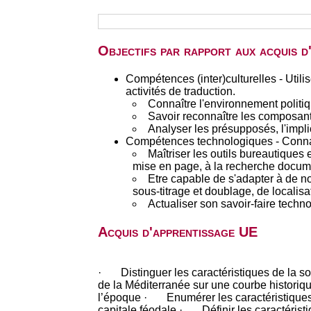
Objectifs par rapport aux acquis 
Compétences (inter)culturelles - Utili
activités de traduction.
Connaître l'environnement politiq
Savoir reconnaître les composante
Analyser les présupposés, l'implici
Compétences technologiques - Connaître
Maîtriser les outils bureautiques e
mise en page, à la recherche docum
Etre capable de s'adapter à de no
sous-titrage et doublage, de localisat
Actualiser son savoir-faire techno
Acquis d'apprentissage UE
· Distinguer les caractéristiques de la so
de la Méditerranée sur une courbe historiq
l’époque · Enumérer les caractéristiques
capitale féodale · Définir les caractérist