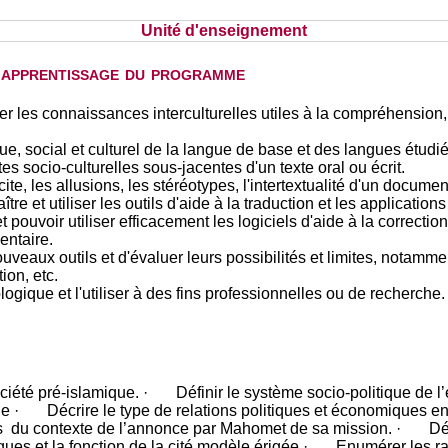
Unité d'enseignement
d'apprentissage du programme
ser les connaissances interculturelles utiles à la compréhension, 
ue, social et culturel de la langue de base et des langues étudi
s socio-culturelles sous-jacentes d'un texte oral ou écrit.
te, les allusions, les stéréotypes, l'intertextualité d'un document
 et utiliser les outils d'aide à la traduction et les applicatio
t pouvoir utiliser efficacement les logiciels d'aide à la correction
entaire.
uveaux outils et d'évaluer leurs possibilités et limites, notam
ion, etc.
logique et l'utiliser à des fins professionnelles ou de recherche.
ciété pré-islamique. · Définir le système socio-politique de l’
ue · Décrire le type de relations politiques et économiques ent
 du contexte de l’annonce par Mahomet de sa mission. · Défin
iques et la fonction de la cité modèle érigée · Enumérer les r