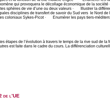
nomène qui provoquera le décollage économique de la société ·
tes sphères de vie d’une ou deux valeurs · Illustrer la différe
pales disciplines de transfert de savoir du Sud vers le Nord 
ges coloniaux Sykes-Picot · Enumérer les pays tiers-méditer
tes étapes de l’évolution à travers le temps de la rive sud de l
utres est faite dans le cadre du cours. La différenciation cultur
2 de l'UE