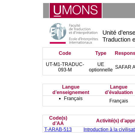
Unité d’ens
Traduction e
Code
Type
Respons
UT-M1-TRADUC-
UE
SAFAR Al
093-M
optionnelle
Langue
Langue
d’enseignement
d’évaluation
Français
Français
Code(s)
Activité(s) d’app
d’AA
T-ARAB-513
Introduction à la civili