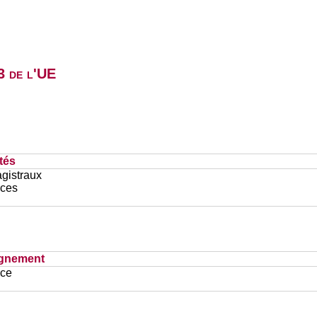
3 de l'UE
tés
gistraux
ces
ignement
ace