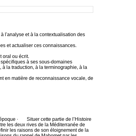
à l'analyse et à la contextualisation des
ées et actualiser ces connaissances.
 oral ou écrit.
ns spécifiques à ses sous-domaines
, à la traduction, à la terminographie, à la
ment en matière de reconnaissance vocale, de
époque · Situer cette partie de l’Histoire
re les deux rives de la Méditerranée de
ir les raisons de son éloignement de la
aisons du rappel de Mahomet par les