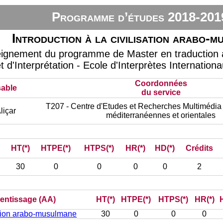
Programme d’études 2018-201
Introduction à la civilisation arabo-
eignement du programme de Master en traduction à
t d'Interprétation - Ecole d'Interprètes Internation
Coordonnées
able
du service
T207 - Centre d'Etudes et Recherches Multimédia 
içar
méditerranéennes et orientales
HT(*)
HTPE(*)
HTPS(*)
HR(*)
HD(*)
Crédits
30
0
0
0
0
2
rentissage (AA)
HT(*)
HTPE(*)
HTPS(*)
HR(*)
sation arabo-musulmane
30
0
0
0