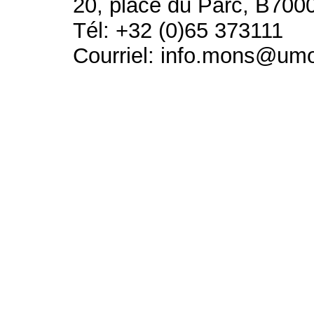
20, place du Parc, B700
Tél: +32 (0)65 373111
Courriel: info.mons@um