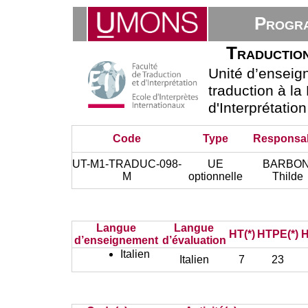
Progra
Traduction
Unité d’ensei
traduction à la
d'Interprétatio
Code
Type
Responsa
UT-M1-TRADUC-098-
UE
BARBON
M
optionnelle
Thilde
Langue
Langue
HT(*)
HTPE(*)
H
d’enseignement
d’évaluation
Italien
Italien
7
23