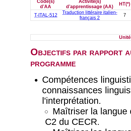
Code(s)
Activité(s)
HT(*)
d’AA
d’apprentissage (AA)
Traduction littéraire italien-
T-ITAL-512
7
français 2
Unit
Objectifs par rapport a
programme
Compétences linguisti
connaissances linguist
l'interprétation.
Maîtriser la langue
C2 du CECR.