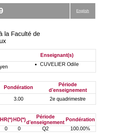
9
English
 la Faculté de
aux
Enseignant(s)
CUVELIER Odile
oyen
Période
Pondération
d’enseignement
3.00
2e quadrimestre
Période
HR(*)
HD(*)
Pondération
d’enseignement
0
0
Q2
100.00%