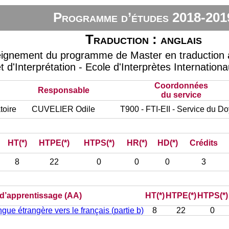
Programme d’études 2018-201
Traduction : anglais
eignement du programme de Master en traduction à
t d'Interprétation - Ecole d'Interprètes Internation
Coordonnées
Responsable
du service
toire
CUVELIER Odile
T900 - FTI-EII - Service du D
HT(*)
HTPE(*)
HTPS(*)
HR(*)
HD(*)
Crédits
8
22
0
0
0
3
) d’apprentissage (AA)
HT(*)
HTPE(*)
HTPS(*)
gue étrangère vers le français (partie b)
8
22
0