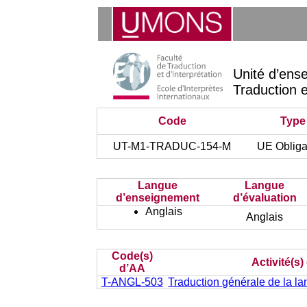
Unité d’ens
Traduction e
Code
Type
UT-M1-TRADUC-154-M
UE Obliga
Langue
Langue
d’enseignement
d’évaluation
Anglais
Anglais
Code(s)
Activité(s
d’AA
T-ANGL-503
Traduction générale de la lan