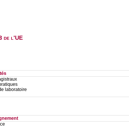
3 de l'UE
tés
gistraux
pratiques
e laboratoire
ignement
ace