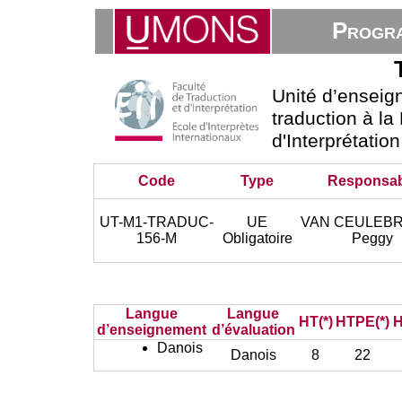
Progra
Unité d’ensei
traduction à la
d'Interprétatio
Code
Type
Responsab
UT-M1-TRADUC-
UE
VAN CEULEB
156-M
Obligatoire
Peggy
Langue
Langue
HT(*)
HTPE(*)
H
d’enseignement
d’évaluation
Danois
Danois
8
22