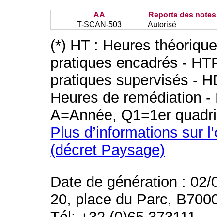
AA
Reports des notes 
T-SCAN-503
Autorisé
(*) HT : Heures théoriqu
pratiques encadrés - HT
pratiques supervisés - H
Heures de remédiation - 
A=Année, Q1=1er quadri
Plus d’informations sur l
(décret Paysage)
Date de génération : 02/
20, place du Parc, B700
Tél: +32 (0)65 373111