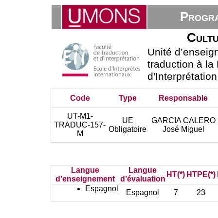
Progra
Cultu
Unité d’ensei
traduction à la
d'Interprétatio
Code
Type
Responsable
UT-M1-
UE
GARCIA CALERO
TRADUC-157-
Obligatoire
José Miguel
M
Langue
Langue
HT(*)
HTPE(*)
d’enseignement
d’évaluation
Espagnol
Espagnol
7
23