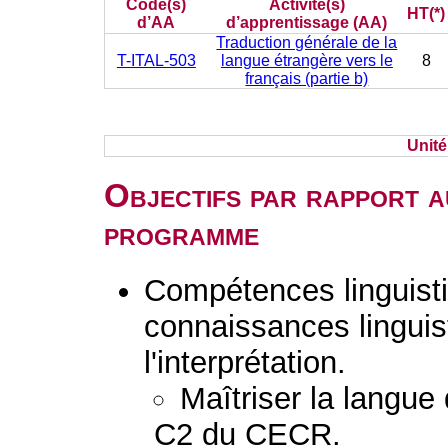
Code(s)
Activité(s)
HT(*)
d’AA
d’apprentissage (AA)
Traduction générale de la
T-ITAL-503
langue étrangère vers le
8
français (partie b)
Unit
Objectifs par rapport a
programme
Compétences linguisti
connaissances linguist
l'interprétation.
Maîtriser la langue
C2 du CECR.