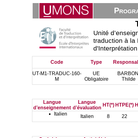
Progra
Unité d’ensei
traduction à la
d'Interprétatio
Code
Type
Responsa
UT-M1-TRADUC-160-
UE
BARBON
M
Obligatoire
Thilde
Langue
Langue
HT(*)
HTPE(*)
H
d’enseignement
d’évaluation
Italien
Italien
8
22