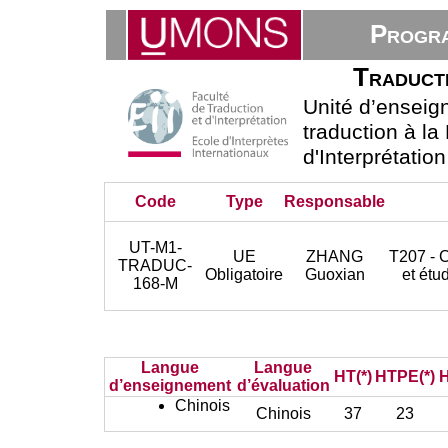
Progra
Traducti
Unité d’ensei
traduction à la
d'Interprétatio
Code
Type
Responsable
UT-M1-
UE
ZHANG
T207 - 
TRADUC-
Obligatoire
Guoxian
et étu
168-M
Langue
Langue
HT(*)
HTPE(*)
H
d’enseignement
d’évaluation
Chinois
Chinois
37
23