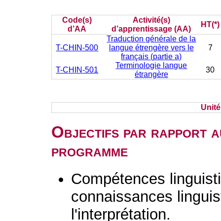
Code(s)
Activité(s)
HT(*)
d’AA
d’apprentissage (AA)
Traduction générale de la
T-CHIN-500
langue étrengère vers le
7
français (partie a)
Terminologie langue
T-CHIN-501
30
étrangère
Unit
Objectifs par rapport a
programme
Compétences linguisti
connaissances linguist
l'interprétation.