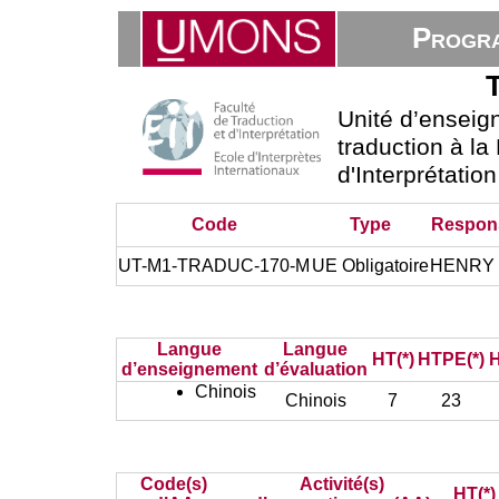
Progra
T
Unité d’ensei
traduction à la
d'Interprétatio
Code
Type
Respon
UT-M1-TRADUC-170-M
UE Obligatoire
HENRY 
Langue
Langue
HT(*)
HTPE(*)
H
d’enseignement
d’évaluation
Chinois
Chinois
7
23
Code(s)
Activité(s)
HT(*)