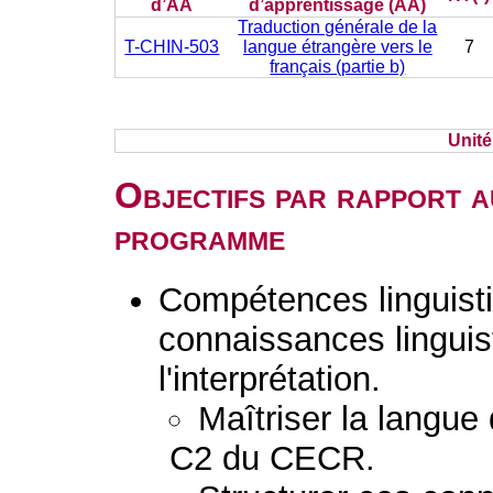
d’AA
d’apprentissage (AA)
Traduction générale de la
T-CHIN-503
langue étrangère vers le
7
français (partie b)
Unit
Objectifs par rapport a
programme
Compétences linguisti
connaissances linguist
l'interprétation.
Maîtriser la langue
C2 du CECR.