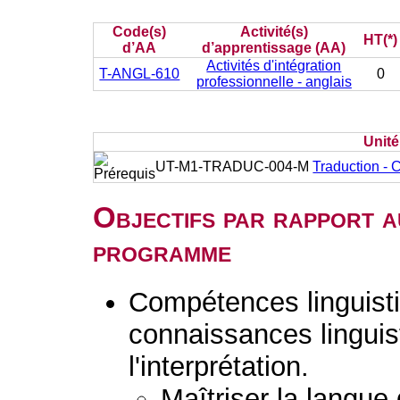
Code(s)
Activité(s)
HT(*)
d’AA
d’apprentissage (AA)
Activités d'intégration
T-ANGL-610
0
professionnelle - anglais
Unit
UT-M1-TRADUC-004-M
Traduction - C
Objectifs par rapport a
programme
Compétences linguisti
connaissances linguist
l'interprétation.
Maîtriser la langue