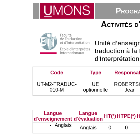
Progra
Activités d
Unité d’ensei
traduction à la
d'Interprétatio
Code
Type
Responsa
UT-M2-TRADUC-
UE
ROBERTS
010-M
optionnelle
Jean
Langue
Langue
HT(*)
HTPE(*)
H
d’enseignement
d’évaluation
Anglais
Anglais
0
0