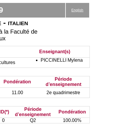
9
English
- italien
 la Faculté de
aux
Enseignant(s)
PICCINELLI Mylena
cultures
Période
Pondération
d’enseignement
11.00
2e quadrimestre
Période
D(*)
Pondération
d’enseignement
0
Q2
100.00%