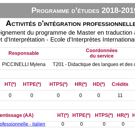
Programme d’études 2018-201
Activités d'intégration professionnelle 
eignement du programme de Master en traduction à
t d'Interprétation - Ecole d'Interprètes Internation
Coordonnées
Responsable
du service
PICCINELLI Mylena
T201 - Didactique des langues et des 
HT(*)
HTPE(*)
HTPS(*)
HR(*)
HD(*)
Crédits
0
0
0
0
0
11
rentissage (AA)
HT(*)
HTPE(*)
HTPS(*)
HR(*)
H
rofessionnelle - italien
0
0
0
0