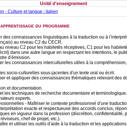
Unité d'enseignement
n - Culture et langue : italien
d'apprentissage du programme
des connaissances linguistiques à la traduction ou à l'interprét
français) au niveau C2 du CECR.
au niveau C2 pour les habiletés réceptives, C1 pour les habilet
rit) dans une autre langue en respectant les intentions, le public
stre d'émission.
ser les connaissances interculturelles utiles à la compréhension, 
s socio-culturelles sous-jacentes d'un texte oral ou écrit.
 et appliquer des connaissances thématiques relevant des dom
tion et documentation.
ls et les techniques de recherche documentaire et terminologique.
mateurs experts.
ionnelles - Maîtriser le contexte professionnel d'une traducti
nterprétation exacte et respectueuse des accords conclus, répo
s en vigueur dans la profession (discrétion, confidentialité, po
réviseurs, chef de projet, etc.).
 et utiliser les outils d'aide à la traduction et les applicatio