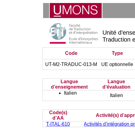
Unité d’ens
Traduction e
Code
Type
UT-M2-TRADUC-013-M
UE optionnelle
Langue
Langue
d’enseignement
d’évaluation
Italien
Italien
Code(s)
Activité(s) d’app
d’AA
T-ITAL-610
Activités d'intégration p