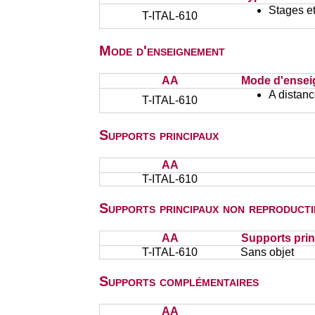
Stages et
T-ITAL-610
Mode d'enseignement
AA
Mode d'ense
A distan
T-ITAL-610
Supports principaux
AA
T-ITAL-610
Supports principaux non reproducti
AA
Supports prin
T-ITAL-610
Sans objet
Supports complémentaires
AA