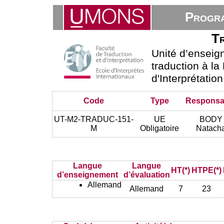
Progra
Tr
Unité d’ensei
traduction à la
d'Interprétatio
Code
Type
Responsa
UT-M2-TRADUC-151-
UE
BODY
M
Obligatoire
Natach
Langue
Langue
HT(*)
HTPE(*)
d’enseignement
d’évaluation
Allemand
Allemand
7
23