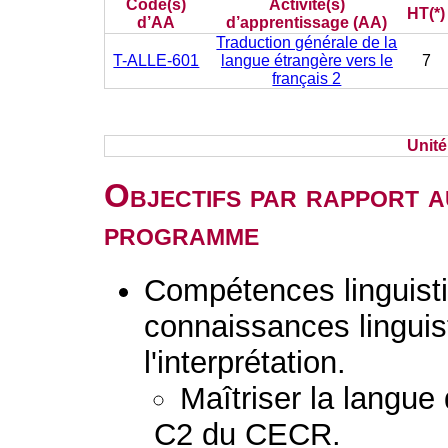
Code(s)
Activité(s)
HT(*)
d’AA
d’apprentissage (AA)
Traduction générale de la
T-ALLE-601
langue étrangère vers le
7
français 2
Unit
Objectifs par rapport a
programme
Compétences linguisti
connaissances linguist
l'interprétation.
Maîtriser la langue
C2 du CECR.