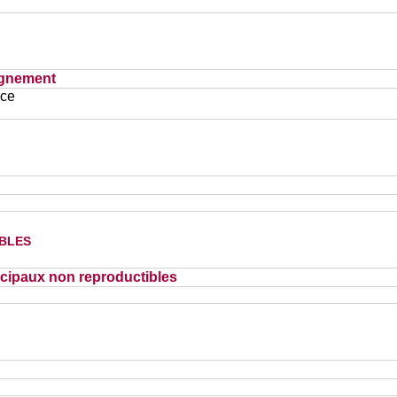
ignement
ace
bles
cipaux non reproductibles