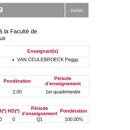
9
English
 la Faculté de
aux
Enseignant(s)
VAN CEULEBROECK Peggy
Période
Pondération
d’enseignement
2.00
1er quadrimestre
Période
(*)
HD(*)
Pondération
d’enseignement
0
0
Q1
100.00%