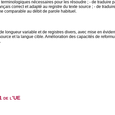
terminologiques nécessaires pour les résoudre ; - de traduire pa
is correct et adapté au registre du texte source ; - de tradui
me comparable au débit de parole habituel.
 de longueur variable et de registres divers, avec mise en évide
source et la langue cible. Amélioration des capacités de reformu
.
1 de l'UE