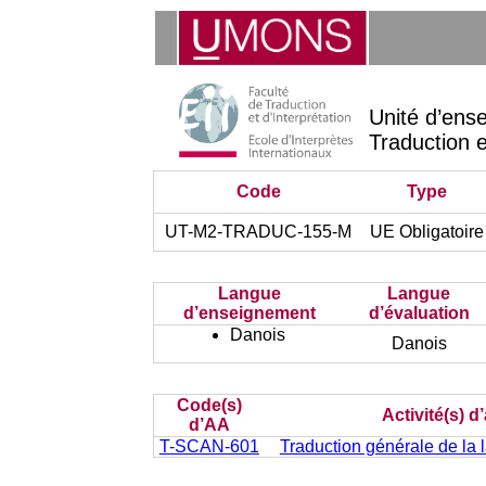
Unité d’ens
Traduction e
Code
Type
UT-M2-TRADUC-155-M
UE Obligatoire
Langue
Langue
d’enseignement
d’évaluation
Danois
Danois
Code(s)
Activité(s) 
d’AA
T-SCAN-601
Traduction générale de la 