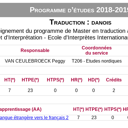
Programme d’études 2018-201
Traduction : danois
eignement du programme de Master en traduction à
t d'Interprétation - Ecole d'Interprètes Internation
Coordonnées
Responsable
du service
VAN CEULEBROECK Peggy
T206 - Etudes nordiques
HT(*)
HTPE(*)
HTPS(*)
HR(*)
HD(*)
Crédits
7
23
0
0
0
2
d’apprentissage (AA)
HT(*)
HTPE(*)
HTPS(*)
HR
langue étrangère vers le français 2
7
23
0