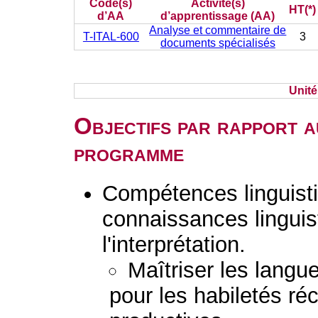
Code(s)
Activité(s)
HT(*)
d’AA
d’apprentissage (AA)
Analyse et commentaire de
T-ITAL-600
3
documents spécialisés
Unit
Objectifs par rapport a
programme
Compétences linguisti
connaissances linguist
l'interprétation.
Maîtriser les lang
pour les habiletés ré