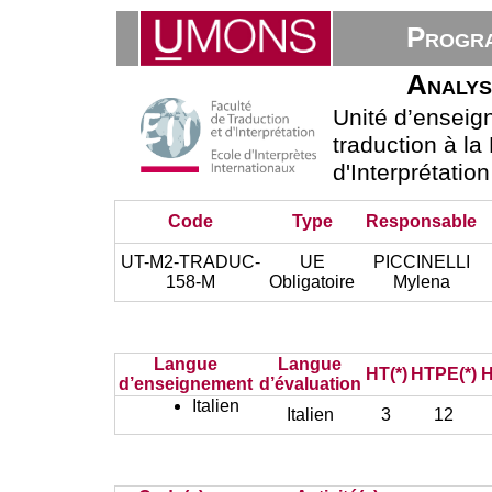
Progra
Analyse
Unité d’ensei
traduction à la
d'Interprétatio
Code
Type
Responsable
UT-M2-TRADUC-
UE
PICCINELLI
158-M
Obligatoire
Mylena
Langue
Langue
HT(*)
HTPE(*)
H
d’enseignement
d’évaluation
Italien
Italien
3
12