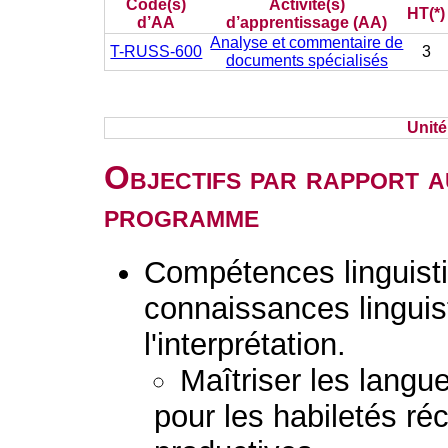
Code(s)
Activité(s)
HT(*)
d’AA
d’apprentissage (AA)
Analyse et commentaire de
T-RUSS-600
3
documents spécialisés
Unit
Objectifs par rapport a
programme
Compétences linguisti
connaissances linguist
l'interprétation.
Maîtriser les lang
pour les habiletés ré