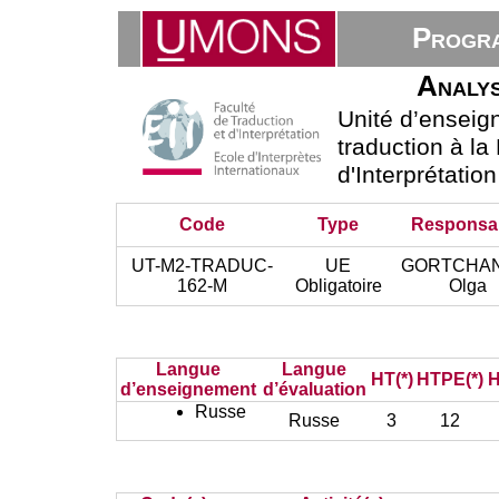
Progra
Analys
Unité d’ensei
traduction à la
d'Interprétatio
Code
Type
Responsa
UT-M2-TRADUC-
UE
GORTCHAN
162-M
Obligatoire
Olga
Langue
Langue
HT(*)
HTPE(*)
H
d’enseignement
d’évaluation
Russe
Russe
3
12