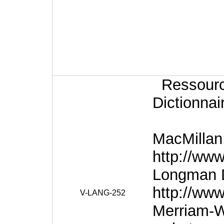
Ressource
Dictionnai
MacMillan
http://ww
Longman D
http://www
V-LANG-252
Merriam-W