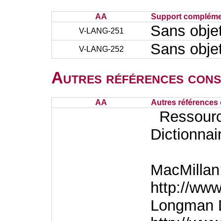
AA
Support complémen
Sans obje
V-LANG-251
Sans obje
V-LANG-252
Autres références cons
AA
Autres références 
Ressource
Dictionnai
MacMillan
http://ww
Longman D