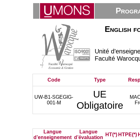
Progra
English f
Unité d’enseign
Faculté Warocq
Code
Type
Resp
UE
UW-B1-SGEGIG-
MA
001-M
Obligatoire
Fr
Langue
Langue
HT(*)
HTPE(*)
d’enseignement
d’évaluation