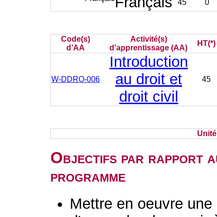
Français
45
0
Code(s)
Activité(s)
HT(*)
d’AA
d’apprentissage (AA)
Introduction
au droit et
W-DDRO-006
45
droit civil
Unit
Objectifs par rapport a
programme
Mettre en oeuvre une 