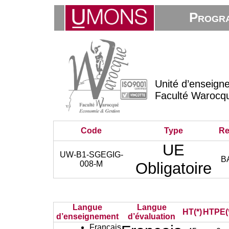
Progra
Unité d’enseign
Faculté Warocq
Code
Type
Re
UE
UW-B1-SGEGIG-
B
008-M
Obligatoire
Langue
Langue
HT(*)
HTPE(
d’enseignement
d’évaluation
Français