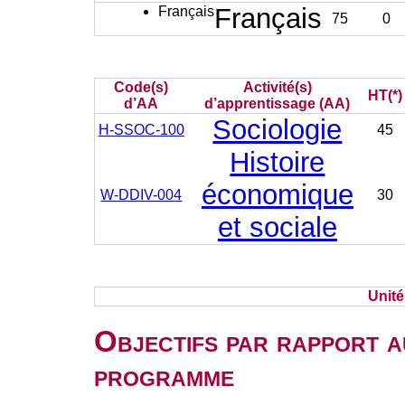
Français
Français
75
0
Code(s)
Activité(s)
HT(*)
d’AA
d’apprentissage (AA)
Sociologie
H-SSOC-100
45
Histoire
économique
W-DDIV-004
30
et sociale
Unit
Objectifs par rapport a
programme