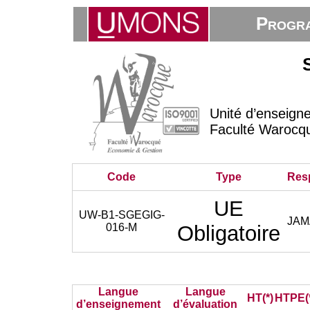
Progra
Unité d’enseign
Faculté Warocq
Code
Type
Res
UE
UW-B1-SGEGIG-
JAM
016-M
Obligatoire
Langue
Langue
HT(*)
HTPE(
d’enseignement
d’évaluation