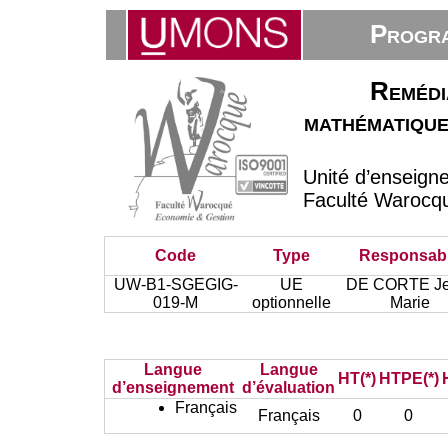
Progra
Remédi
mathématique
Unité d’enseign
Faculté Warocq
Code
Type
Responsab
UW-B1-SGEGIG-
UE
DE CORTE Je
019-M
optionnelle
Marie
Langue
Langue
HT(*)
HTPE(*)
d’enseignement
d’évaluation
Français
Français
0
0