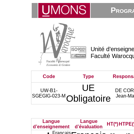
Progra
Unité d’enseign
Faculté Warocq
Code
Type
Respons
UE
UW-B1-
DE CO
SGEGIG-023-M
Obligatoire
Jean-Ma
Langue
Langue
HT(*)
HTPE(
d’enseignement
d’évaluation
Français