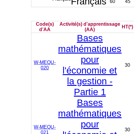
Français
60
45
Code(s)
Activité(s) d’apprentissage
HT(*)
d’AA
(AA)
Bases
mathématiques
pour
W-MEQU-
30
020
l'économie et
la gestion -
Partie 1
Bases
mathématiques
pour
W-MEQU-
30
021