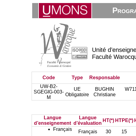
Progra
Unité d’enseign
Faculté Warocq
Code
Type
Responsable
UW-B2-
UE
BUGHIN
W711 
SGEGIG-003-
Obligatoire
Christiane
M
Langue
Langue
HT(*)
HTPE(*)
d’enseignement
d’évaluation
Français
Français
30
15