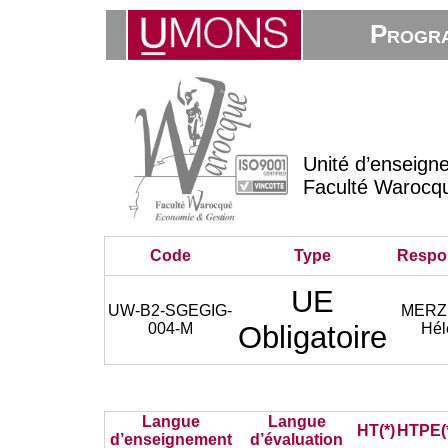
Progra
Unité d’enseign
Faculté Warocq
Code
Type
Respo
UE
UW-B2-SGEGIG-
MERZ
004-M
Obligatoire
Hél
Langue
Langue
HT(*)
HTPE(
d’enseignement
d’évaluation