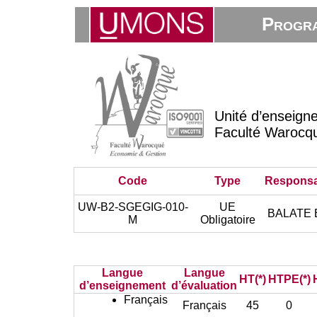
Progra
Unité d’enseign
Faculté Warocq
Code
Type
Responsa
UW-B2-SGEGIG-010-
UE
BALATE E
M
Obligatoire
Langue
Langue
HT(*)
HTPE(*)
d’enseignement
d’évaluation
Français
Français
45
0