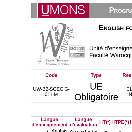
Progra
English f
Unité d’enseign
Faculté Warocq
Code
Type
Res
UE
UW-B2-SGEGIG-
C
011-M
Obligatoire
N
Langue
Langue
HT(*)
HTPE(*)
d’enseignement
d’évaluation
Anglais