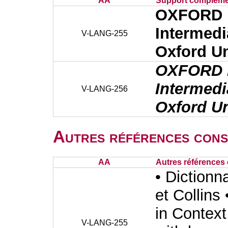
AA
Support complémen
OXFORD
Intermed
V-LANG-255
Oxford Un
OXFORD
Intermed
V-LANG-256
Oxford Un
Autres références cons
AA
Autres références 
• Dictionn
et Collin
in Context
V-LANG-255