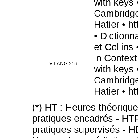
with keys 
Cambridge 
Hatier • h
• Dictionn
et Collin
in Context
V-LANG-256
with keys 
Cambridge 
Hatier • h
(*) HT : Heures théoriqu
pratiques encadrés - HT
pratiques supervisés - H