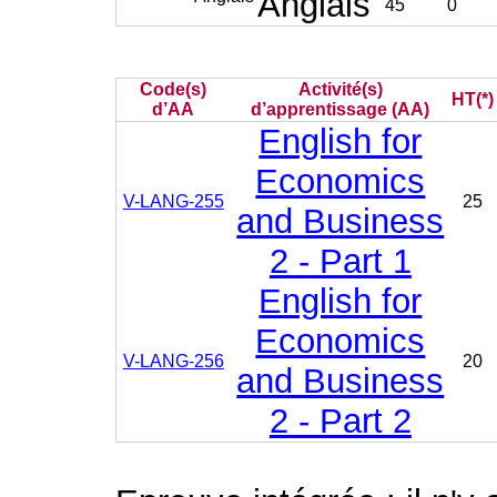
Anglais
45
0
Code(s)
Activité(s)
HT(*)
d’AA
d’apprentissage (AA)
English for
Economics
V-LANG-255
25
and Business
2 - Part 1
English for
Economics
V-LANG-256
20
and Business
2 - Part 2