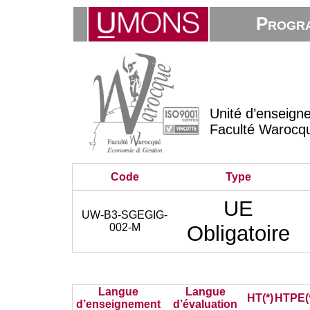
Progra
Unité d’enseign
Faculté Warocq
Code
Type
UE
UW-B3-SGEGIG-
002-M
Obligatoire
Langue
Langue
HT(*)
HTPE(
d’enseignement
d’évaluation