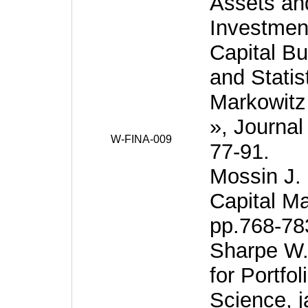
Assets and
Investment
Capital B
and Statis
Markowitz 
», Journal
W-FINA-009
77-91.
Mossin J. 
Capital Ma
pp.768-78
Sharpe W.F
for Portfo
Science, j