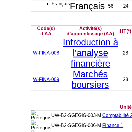
Français
Français
56
24
Code(s)
Activité(s)
HT(*)
d’AA
d’apprentissage (AA)
Introduction à
l'analyse
W-FINA-008
28
financière
Marchés
W-FINA-009
28
boursiers
Unit
UW-B2-SGEGIG-003-M
Comptabilité 
UW-B2-SGEGIG-006-M
Finance 1