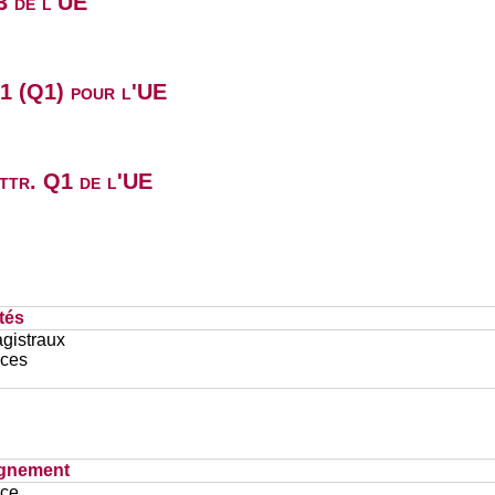
3 de l'UE
B1 (Q1) pour l'UE
attr. Q1 de l'UE
tés
gistraux
ces
ignement
ace