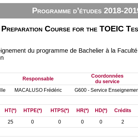
Programme d’études 2018-201
Preparation Course for the TOEIC Tes
eignement du programme de Bachelier à la Facul
on
Coordonnées
Responsable
du service
lle
MACALUSO Frédéric
G600 - Service Enseignemen
HT(*)
HTPE(*)
HTPS(*)
HR(*)
HD(*)
Crédits
25
0
0
0
0
2