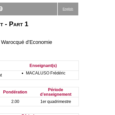
9
English
t - Part 1
té Warocqué d'Economie
Enseignant(s)
MACALUSO Frédéric
t
Période
Pondération
d’enseignement
2.00
1er quadrimestre