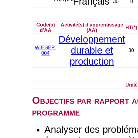
Français
30
0
Code(s)
Activité(s) d’apprentissage
HT(*)
d’AA
(AA)
Développement
W-EGEP-
durable et
30
004
production
Unit
Objectifs par rapport a
programme
Analyser des probléma