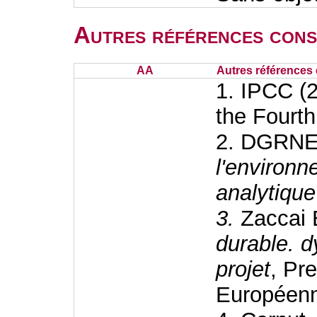
Autres références cons
AA
Autres références 
1. IPCC (
the Fourt
2. DGRNE
l'environn
analytiqu
3.
Zaccai
durable. d
projet
, Pr
Européen