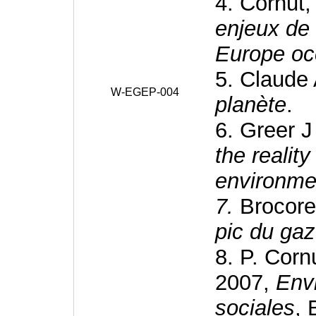
4. Cornut
enjeux de 
Europe oc
5. Claude 
W-EGEP-004
planète
.
6. Greer 
the realit
environme
7.
Brocore
pic du gaz
8. P. Cornu
2007,
Env
sociales
, 