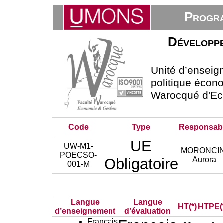
Progra
Développe
Unité d’ensei
politique écono
Warocqué d'Ec
Code
Type
Responsab
UE
UW-M1-
MORONCIN
POECSO-
Obligatoire
Aurora
001-M
Langue
Langue
HT(*)
HTPE(
d’enseignement
d’évaluation
Français