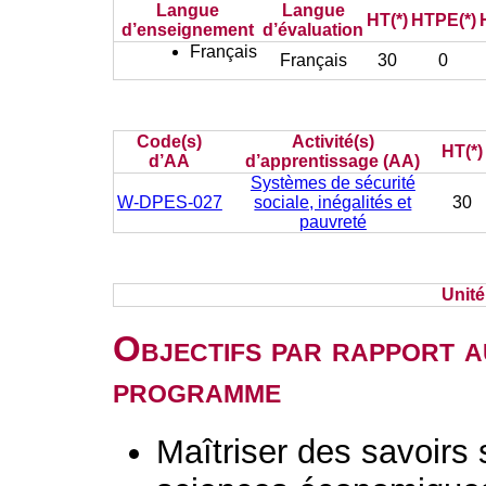
Langue
Langue
HT(*)
HTPE(*)
d’enseignement
d’évaluation
Français
Français
30
0
Code(s)
Activité(s)
HT(*)
d’AA
d’apprentissage (AA)
Systèmes de sécurité
W-DPES-027
sociale, inégalités et
30
pauvreté
Unit
Objectifs par rapport a
programme
Maîtriser des savoirs