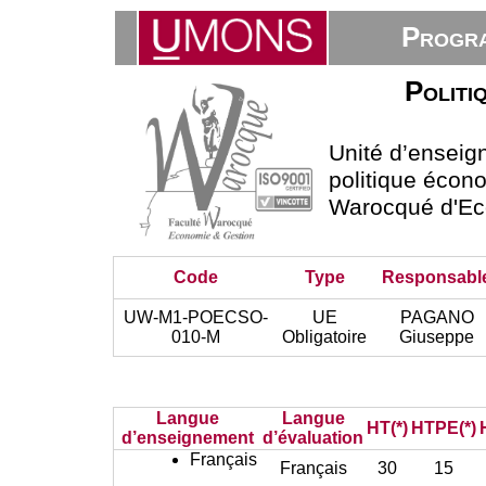
Progra
Politi
Unité d’ensei
politique écono
Warocqué d'Ec
Code
Type
Responsabl
UW-M1-POECSO-
UE
PAGANO
010-M
Obligatoire
Giuseppe
Langue
Langue
HT(*)
HTPE(*)
d’enseignement
d’évaluation
Français
Français
30
15