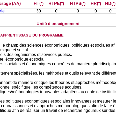
issage (AA)
HT(*)
HTPE(*)
HTPS(*)
HR(*)
HD(*)
ale
30
0
0
0
0
Unité d'enseignement
d'apprentissage du programme
s le champ des sciences économiques, politiques et sociales afin
mique et social.
els des organismes et services publics.
ue, économique et social.
, sociales et économiques concrètes de manière pluridisciplinai
ement spécialisées, les méthodes et outils relevant de différ
ionnant de manière critique les théories et approches méthodol
sionnel spécifique, les compétences acquises.
tiques/méthodologies innovantes adaptées au contexte instituti
es politiques économiques et sociales innovantes et mesurer le
 connaissances et d'approches méthodologiques afin de faire évo
fique afin de réaliser un travail de recherche rigoureux sur d