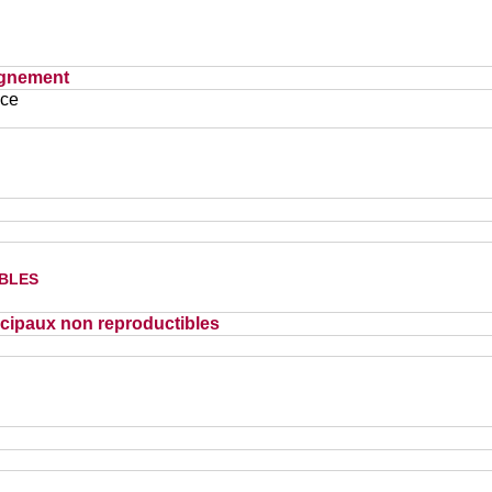
ignement
ace
bles
cipaux non reproductibles