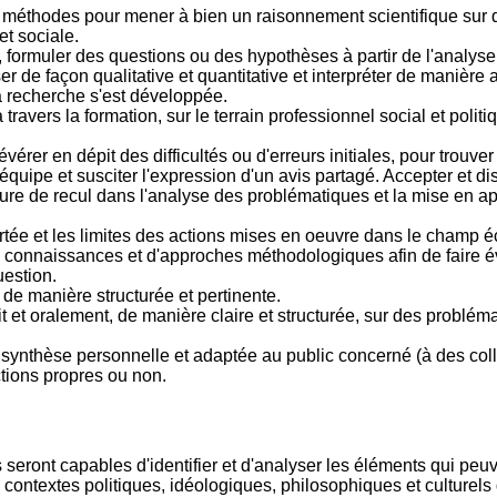
 et méthodes pour mener à bien un raisonnement scientifique su
t sociale.
formuler des questions ou des hypothèses à partir de l'analyse de
r de façon qualitative et quantitative et interpréter de manière
a recherche s'est développée.
ravers la formation, sur le terrain professionnel social et pol
érer en dépit des difficultés ou d'erreurs initiales, pour trouver
quipe et susciter l'expression d'un avis partagé. Accepter et dis
ture de recul dans l'analyse des problématiques et la mise en a
rtée et les limites des actions mises en oeuvre dans le champ é
 connaissances et d'approches méthodologiques afin de faire évo
uestion.
de manière structurée et pertinente.
t et oralement, de manière claire et structurée, sur des problém
 une synthèse personnelle et adaptée au public concerné (à des c
ctions propres ou non.
 seront capables d'identifier et d'analyser les éléments qui peuve
es contextes politiques, idéologiques, philosophiques et culturel