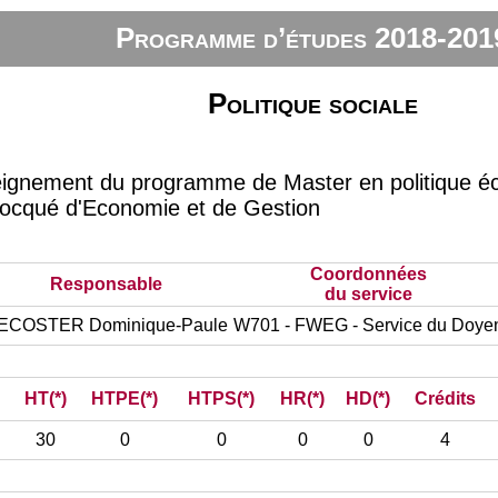
Programme d’études 2018-201
Politique sociale
eignement du programme de Master en politique éc
ocqué d'Economie et de Gestion
Coordonnées
Responsable
du service
ECOSTER Dominique-Paule
W701 - FWEG - Service du Doye
HT(*)
HTPE(*)
HTPS(*)
HR(*)
HD(*)
Crédits
30
0
0
0
0
4