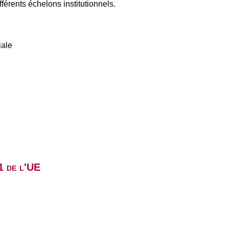
fférents échelons institutionnels.
iale
1 de l'UE