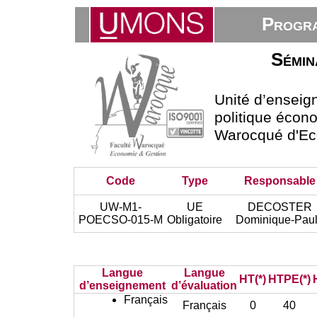
Progra
Sémin
Unité d’ensei
politique écono
Warocqué d'Ec
Code
Type
Responsable
UW-M1-
UE
DECOSTER
POECSO-015-M
Obligatoire
Dominique-Pau
Langue
Langue
HT(*)
HTPE(*)
d’enseignement
d’évaluation
Français
Français
0
40