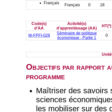
Français
Français
0
18
Code(s)
Activité(s)
HT(*)
d’AA
d’apprentissage (AA)
Séminaire de politique
W-FPFI-028
0
économique - Partie 1
Unit
Objectifs par rapport a
programme
Maîtriser des savoirs
sciences économiques,
les mobiliser sur des 