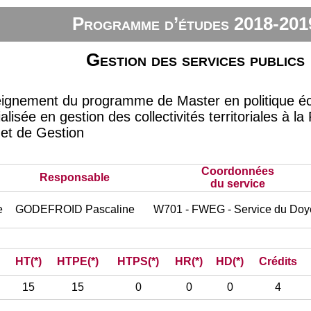
Programme d’études 2018-201
Gestion des services publics
eignement du programme de Master en politique éc
cialisée en gestion des collectivités territoriales à 
et de Gestion
Coordonnées
Responsable
du service
e
GODEFROID Pascaline
W701 - FWEG - Service du Doy
HT(*)
HTPE(*)
HTPS(*)
HR(*)
HD(*)
Crédits
15
15
0
0
0
4