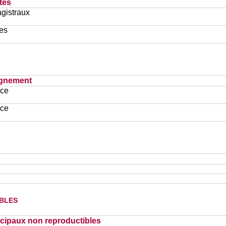
tés
gistraux
es
ignement
ace
ace
bles
cipaux non reproductibles