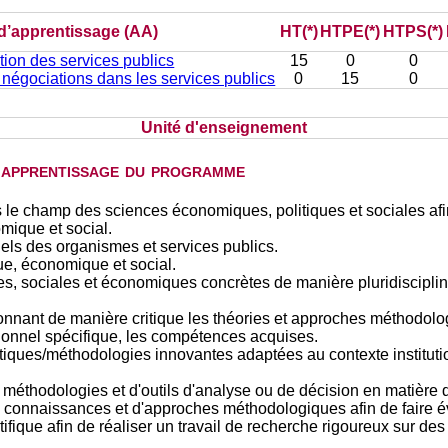
 d’apprentissage (AA)
HT(*)
HTPE(*)
HTPS(*)
ion des services publics
15
0
0
négociations dans les services publics
0
15
0
Unité d'enseignement
d'apprentissage du programme
s le champ des sciences économiques, politiques et sociales afin
mique et social.
els des organismes et services publics.
ue, économique et social.
, sociales et économiques concrètes de manière pluridisciplinai
ionnant de manière critique les théories et approches méthodol
sionnel spécifique, les compétences acquises.
tiques/méthodologies innovantes adaptées au contexte instituti
 méthodologies et d'outils d'analyse ou de décision en matière 
 connaissances et d'approches méthodologiques afin de faire évo
fique afin de réaliser un travail de recherche rigoureux sur d