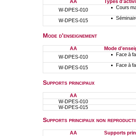
AA
Types d'activi
Cours ma
W-DPES-010
Séminair
W-DPES-015
Mode d'enseignement
AA
Mode d'ense
Face à f
W-DPES-010
Face à f
W-DPES-015
Supports principaux
AA
W-DPES-010
W-DPES-015
Supports principaux non reproducti
AA
Supports prin