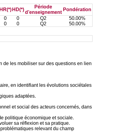
Période
HR(*)
HD(*)
Pondération
d’enseignement
0
0
Q2
50.00%
0
0
Q2
50.00%
 de les mobiliser sur des questions en lien
re, en identifiant les évolutions sociétales
ogiques adaptées.
onnel et social des acteurs concernés, dans
de politique économique et sociale.
luer sa réflexion et sa pratique.
es problématiques relevant du champ