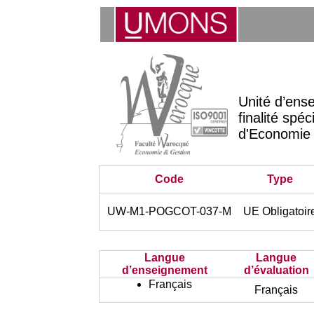
Unité d’ens
finalité spé
d'Economie 
Code
Type
UW-M1-POGCOT-037-M
UE Obligatoir
Langue
Langue
d’enseignement
d’évaluation
Français
Français