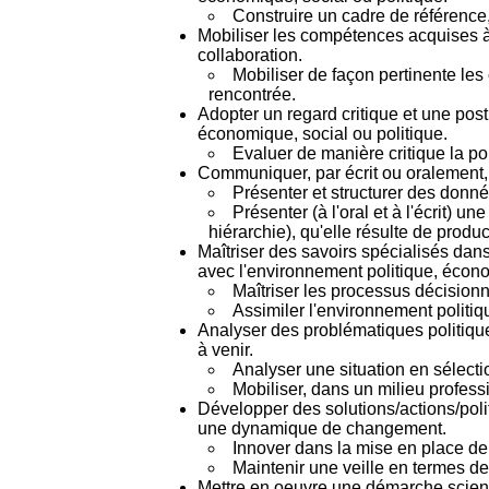
Construire un cadre de référence, 
Mobiliser les compétences acquises à t
collaboration.
Mobiliser de façon pertinente le
rencontrée.
Adopter un regard critique et une pos
économique, social ou politique.
Evaluer de manière critique la po
Communiquer, par écrit ou oralement, 
Présenter et structurer des donné
Présenter (à l'oral et à l'écrit)
hiérarchie), qu'elle résulte de produ
Maîtriser des savoirs spécialisés dan
avec l'environnement politique, écono
Maîtriser les processus décisionn
Assimiler l'environnement politiq
Analyser des problématiques politiques
à venir.
Analyser une situation en sélect
Mobiliser, dans un milieu profes
Développer des solutions/actions/poli
une dynamique de changement.
Innover dans la mise en place de
Maintenir une veille en termes de
Mettre en oeuvre une démarche scienti