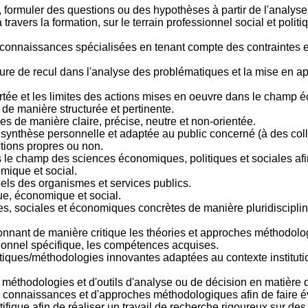
formuler des questions ou des hypothèses à partir de l'analyse de
ravers la formation, sur le terrain professionnel social et pol
s connaissances spécialisées en tenant compte des contraintes e
ture de recul dans l'analyse des problématiques et la mise en a
rtée et les limites des actions mises en oeuvre dans le champ é
de manière structurée et pertinente.
es de manière claire, précise, neutre et non-orientée.
 une synthèse personnelle et adaptée au public concerné (à des c
ctions propres ou non.
s le champ des sciences économiques, politiques et sociales afin
mique et social.
els des organismes et services publics.
ue, économique et social.
, sociales et économiques concrètes de manière pluridisciplinai
ionnant de manière critique les théories et approches méthodol
sionnel spécifique, les compétences acquises.
tiques/méthodologies innovantes adaptées au contexte instituti
 méthodologies et d'outils d'analyse ou de décision en matière 
 connaissances et d'approches méthodologiques afin de faire évo
fique afin de réaliser un travail de recherche rigoureux sur d