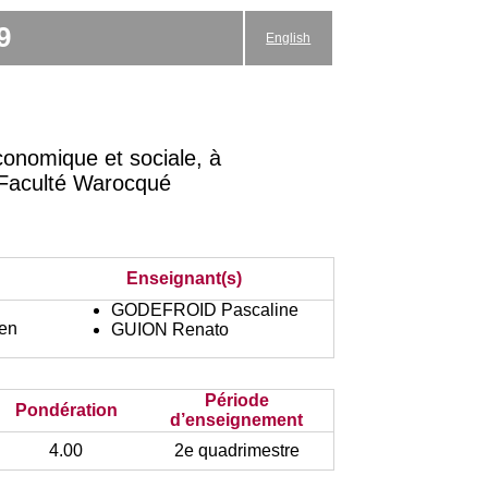
9
English
onomique et sociale, à
la Faculté Warocqué
Enseignant(s)
GODEFROID Pascaline
en
GUION Renato
Période
Pondération
d’enseignement
4.00
2e quadrimestre