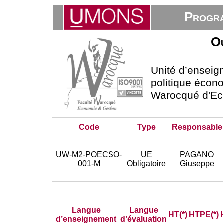
Progra
Ou
Unité d’ensei
politique écono
Warocqué d'Ec
Code
Type
Responsable
UW-M2-POECSO-
UE
PAGANO
001-M
Obligatoire
Giuseppe
Langue
Langue
HT(*)
HTPE(*)
d’enseignement
d’évaluation