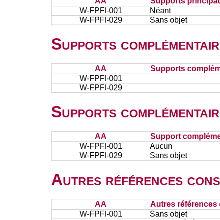
AA
Supports principa
W-FPFI-001
Néant
W-FPFI-029
Sans objet
Supports complémentair
AA
Supports complém
W-FPFI-001
W-FPFI-029
Supports complémentair
AA
Support complémen
W-FPFI-001
Aucun
W-FPFI-029
Sans objet
Autres références cons
AA
Autres références 
W-FPFI-001
Sans objet