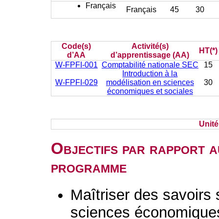
Français
Français
45
30
Code(s)
Activité(s)
HT(*)
d’AA
d’apprentissage (AA)
W-FPFI-001
Comptabilité nationale SEC
15
Introduction à la
W-FPFI-029
modélisation en sciences
30
économiques et sociales
Unit
Objectifs par rapport a
programme
Maîtriser des savoirs
sciences économiques,