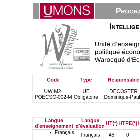
Progra
Intellig
Unité d’ensei
politique écono
Warocqué d'Ec
Code
Type
Responsable
UW-M2-
UE
DECOSTER
POECSO-002-M
Obligatoire
Dominique-Pau
Langue
Langue
HT(*)
HTPE(*)
d’enseignement
d’évaluation
Français
Français
45
0