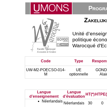
Progra
Zakelijk
Unité d’ensei
politique écono
Warocqué d'Ec
Code
Type
Respon
UW-M2-POECSO-014-
UE
GOND
M
optionnelle
Alai
Langue
Langue
HT(*)
HTPE(
d’enseignement
d’évaluation
Néerlandais
Néerlandais
30
0