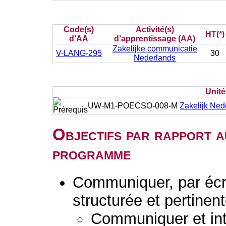
Code(s)
Activité(s)
HT(*)
d’AA
d’apprentissage (AA)
Zakelijke communicatie
V-LANG-295
30
Nederlands
Unit
UW-M1-POECSO-008-M
Zakelijk Ned
Objectifs par rapport a
programme
Communiquer, par écr
structurée et pertinent
Communiquer et inte