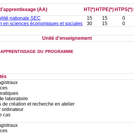
 d’apprentissage (AA)
HT(*)
HTPE(*)
HTPS(*)
lité nationale SEC
15
15
0
ion en sciences économiques et sociales
30
15
0
Unité d'enseignement
d'apprentissage du programme
tés
gistraux
ces
pratiques
e laboratoire
 de création et recherche en atelier
r ordinateur
e cas
gistraux
ces