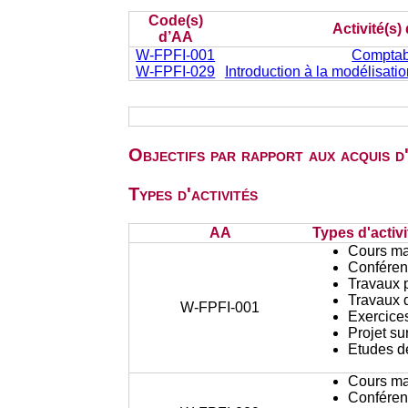
Code(s)
Activité(s)
d’AA
W-FPFI-001
Comptabi
W-FPFI-029
Introduction à la modélisat
Objectifs par rapport aux acquis 
Types d'activités
AA
Types d'activi
Cours ma
Conféren
Travaux 
Travaux d
W-FPFI-001
Exercices
Projet su
Etudes d
Cours ma
Conféren