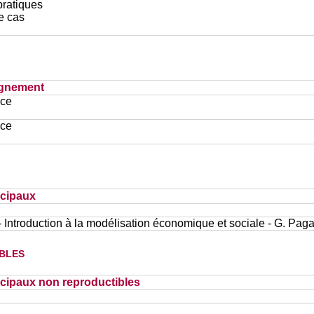
pratiques
e cas
ignement
ace
ace
ncipaux
- Introduction à la modélisation économique et sociale - G. Pag
bles
cipaux non reproductibles