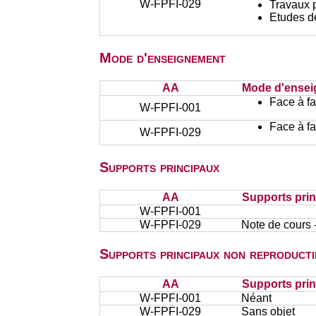
W-FPFI-029
Travaux 
Etudes d
Mode d'enseignement
AA
Mode d'ense
Face à f
W-FPFI-001
Face à f
W-FPFI-029
Supports principaux
AA
Supports pri
W-FPFI-001
W-FPFI-029
Note de cours 
Supports principaux non reproducti
AA
Supports prin
W-FPFI-001
Néant
W-FPFI-029
Sans objet