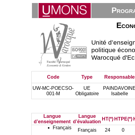
Progra
Econo
Unité d’ensei
politique écono
Warocqué d'Ec
Code
Type
Responsable
UW-MC-POECSO-
UE
PAINDAVOIN
001-M
Obligatoire
Isabelle
Langue
Langue
HT(*)
HTPE(*)
d’enseignement
d’évaluation
Français
Français
24
0