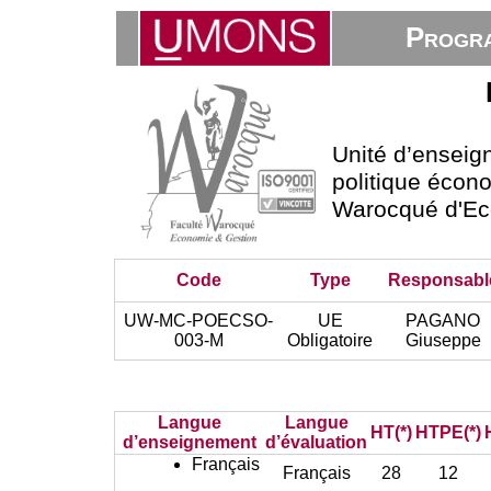
Progra
Unité d’ensei
politique écono
Warocqué d'Ec
Code
Type
Responsabl
UW-MC-POECSO-
UE
PAGANO
003-M
Obligatoire
Giuseppe
Langue
Langue
HT(*)
HTPE(*)
d’enseignement
d’évaluation
Français
Français
28
12