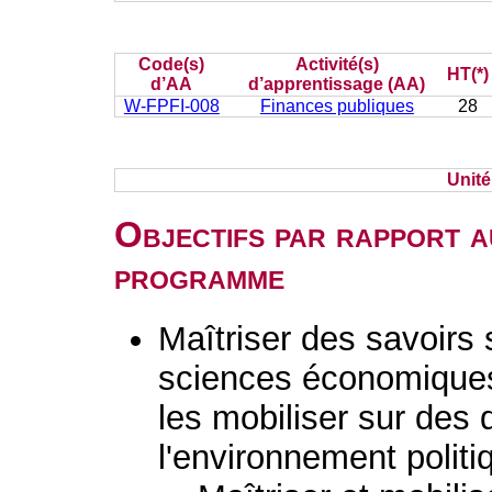
Code(s)
Activité(s)
HT(*)
d’AA
d’apprentissage (AA)
W-FPFI-008
Finances publiques
28
Unit
Objectifs par rapport a
programme
Maîtriser des savoirs
sciences économiques,
les mobiliser sur des 
l'environnement politi